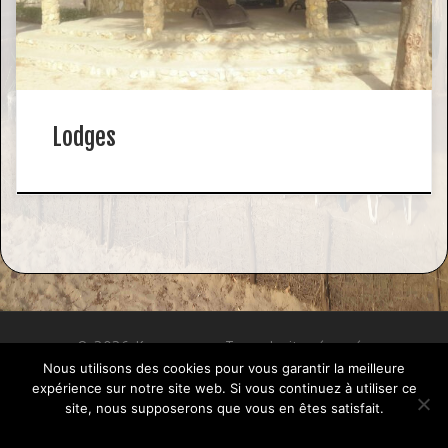
Lodges
© 2026
Keurocean
– Tous droits réservés
Nous utilisons des cookies pour vous garantir la meilleure
Propulsé par
WP
– Réalisé avec the
Thème Customizr
expérience sur notre site web. Si vous continuez à utiliser ce
site, nous supposerons que vous en êtes satisfait.
Ok
Politique de confidentialité