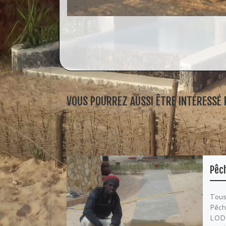
VOUS POURREZ AUSSI ÊTRE INTÉRESSÉ 
Pêch
Tous
Pêch
LODG